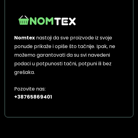
variants.
The
options
may
be
Nomtex
nastoji da sve proizvode iz svoje
chosen
on
ponude prikaže i opiše što tačnije. Ipak, ne
the
možemo garantovati da su svi navedeni
product
podaci u potpunosti tačni, potpuni ili bez
page
grešaka.
Pozovite nas:
+38765869401