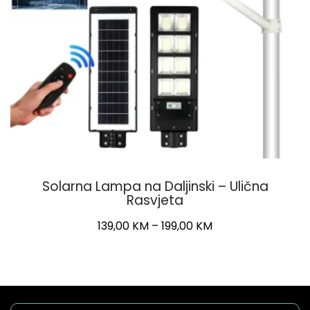
Solarna Lampa na Daljinski – Ulična
Rasvjeta
Price
139,00
KM
–
199,00
KM
range:
This
139,00 KM
product
through
has
199,00 KM
multiple