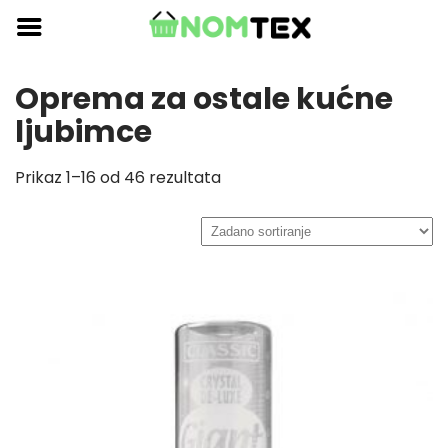
Skip
to
content
Oprema za ostale kućne
ljubimce
Prikaz 1–16 od 46 rezultata