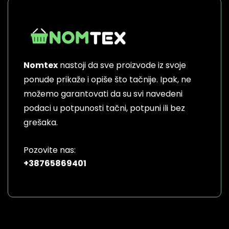
Nomtex
nastoji da sve proizvode iz svoje
ponude prikaže i opiše što tačnije. Ipak, ne
možemo garantovati da su svi navedeni
podaci u potpunosti tačni, potpuni ili bez
grešaka.
Pozovite nas:
+38765869401