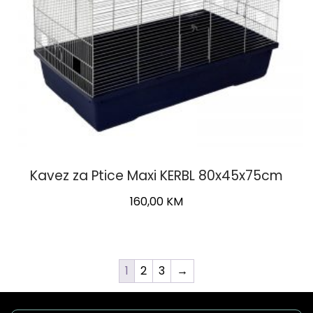
Kavez za Ptice Maxi KERBL 80x45x75cm
160,00
KM
1
2
3
→