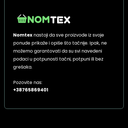
Nomtex
nastoji da sve proizvode iz svoje
ponude prikaže i opiše što tačnije. Ipak, ne
možemo garantovati da su svi navedeni
podaci u potpunosti tačni, potpuni ili bez
grešaka.
Pozovite nas:
+38765869401