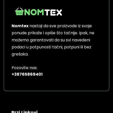
Nomtex
nastoji da sve proizvode iz svoje
ponude prikaže i opiše što tačnije. Ipak, ne
možemo garantovati da su svi navedeni
podaci u potpunosti tačni, potpuni ili bez
grešaka.
Pozovite nas:
+38765869401
Brzi Linkovi