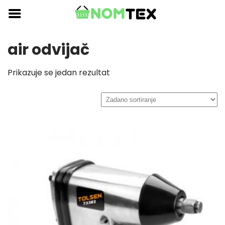
Skip
to
content
air odvijač
Prikazuje se jedan rezultat