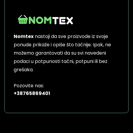
Nomtex
nastoji da sve proizvode iz svoje
ponude prikaže i opiše što tačnije. Ipak, ne
možemo garantovati da su svi navedeni
podaci u potpunosti tačni, potpuni ili bez
grešaka.
Pozovite nas:
+38765869401