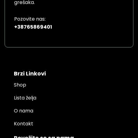
grešaka.
Pozovite nas:
+38765869401
Brzi Linkovi
Shop
Lista želja
O nama
Kontakt
Povežite se sa nama