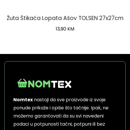
Žuta Štikaća Lopata Ašov TOLSEN 27x27cm
13,90
KM
Nomtex
nastoji da sve proizvode iz svoje
ponude prikaže i opiše što tačnije. Ipak, ne
možemo garantovati da su svi navedeni
podaci u potpunosti tačni, potpuni ili bez