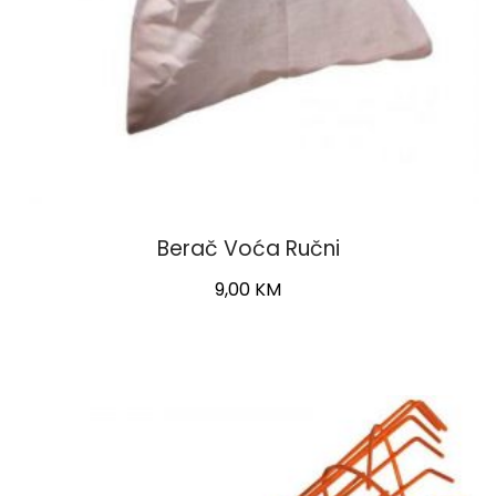
Berač Voća Ručni
9,00
KM