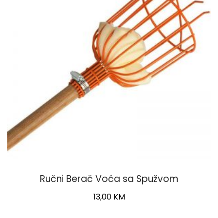
Ručni Berač Voća sa Spužvom
13,00
KM