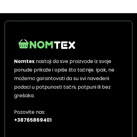
Nomtex
nastoji da sve proizvode iz svoje
ponude prikaže i opiše što tačnije. Ipak, ne
možemo garantovati da su svi navedeni
podaci u potpunosti tačni, potpuni ili bez
grešaka.
Pozovite nas:
+38765869401