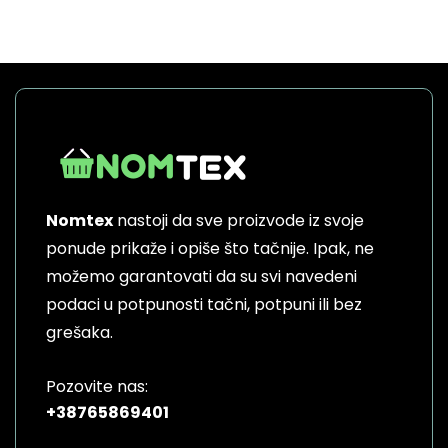
Nomtex
nastoji da sve proizvode iz svoje
ponude prikaže i opiše što tačnije. Ipak, ne
možemo garantovati da su svi navedeni
podaci u potpunosti tačni, potpuni ili bez
grešaka.
Pozovite nas:
+38765869401