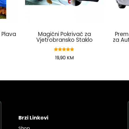
 Plava
Magični Pokrivač za
Prem
Vjetrobransko Staklo
za Au
Ocjenjeno
Original
Current
19,90
KM
5.00
od 5
price
price
was:
is:
30,00 KM.
19,90 KM.
Brzi Linkovi
Shop