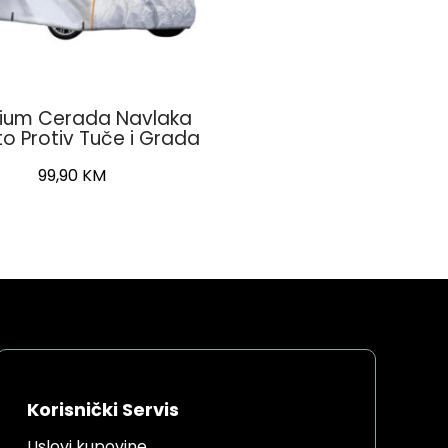
ium Cerada Navlaka
to Protiv Tuče i Grada
99,90
KM
Korisnički Servis
Uslovi kupovine