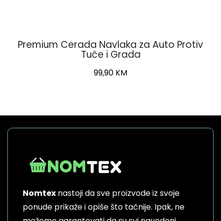
Premium Cerada Navlaka za Auto Protiv
Tuče i Grada
99,90
KM
Nomtex
nastoji da sve proizvode iz svoje
ponude prikaže i opiše što tačnije. Ipak, ne
možemo garantovati da su svi navedeni