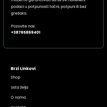
podaci u potpunosti tačni, potpuni ili bez
grešaka.
Pozovite nas:
+38765869401
Brzi Linkovi
Shop
Lista želja
O nama