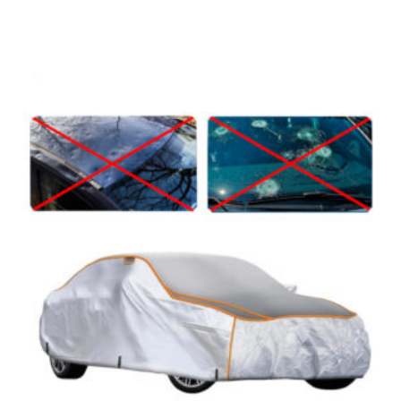
price
price
was:
is:
30,00 KM.
19,90 KM.