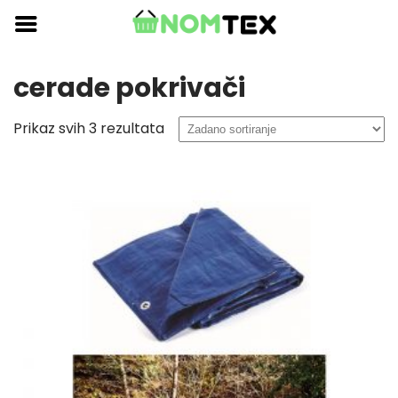
Skip
to
content
cerade pokrivači
Prikaz svih 3 rezultata