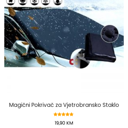
Magični Pokrivač za Vjetrobransko Staklo
Ocjenjeno
Original
Current
19,90
KM
5.00
od 5