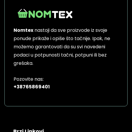
Nomtex
nastoji da sve proizvode iz svoje
ponude prikaže i opiše što tačnije. Ipak, ne
možemo garantovati da su svi navedeni
podaci u potpunosti tačni, potpuni ili bez
grešaka.
Pozovite nas:
+38765869401
Brzi Linkovi