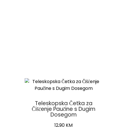
Teleskopska Četka za
Čišćenje Paučine s Dugim
Dosegom
12,90
KM