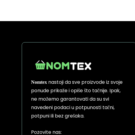
nastoji da sve proizvode iz svoje
Nomtex
ponude prikaže i opiše što tačnije. Ipak,
ne možemo garantovati da su svi
navedeni podaci u potpunosti tačni,
potpuni ili bez grešaka.
Pozovite nas: