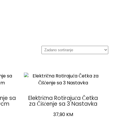
nje sa
Električna Rotirajuća Četka
40cm
za Čišćenje sa 3 Nastavka
37,90
KM