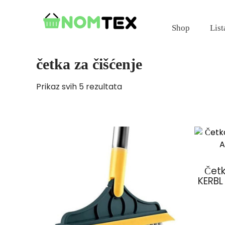
Skip
to
Shop
List
content
četka za čišćenje
Prikaz svih 5 rezultata
Četk
KERBL