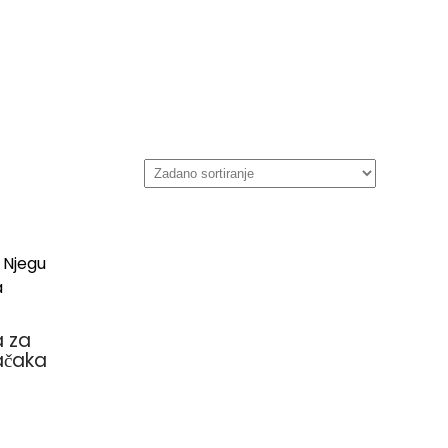
a za
ačaka