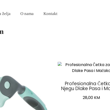
a želja
O nama
Kontakt
om
Profesionalna Četk
Njegu Dlake Pasa i M
28,00
KM