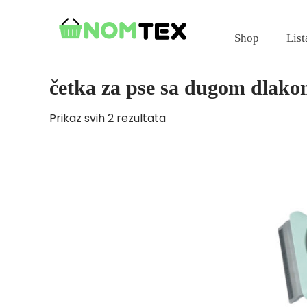
Skip
to
Shop
List
content
četka za pse sa dugom dlak
Prikaz svih 2 rezultata