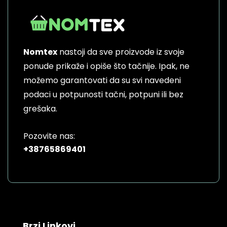
Nomtex
nastoji da sve proizvode iz svoje
ponude prikaže i opiše što tačnije. Ipak, ne
možemo garantovati da su svi navedeni
podaci u potpunosti tačni, potpuni ili bez
grešaka.
Pozovite nas:
+38765869401
Brzi Linkovi