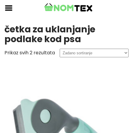
Skip
to
content
četka za uklanjanje
podlake kod psa
Prikaz svih 2 rezultata