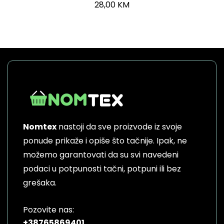
28,00
KM
Nomtex
nastoji da sve proizvode iz svoje
ponude prikaže i opiše što tačnije. Ipak, ne
možemo garantovati da su svi navedeni
podaci u potpunosti tačni, potpuni ili bez
grešaka.
Pozovite nas:
+38765869401