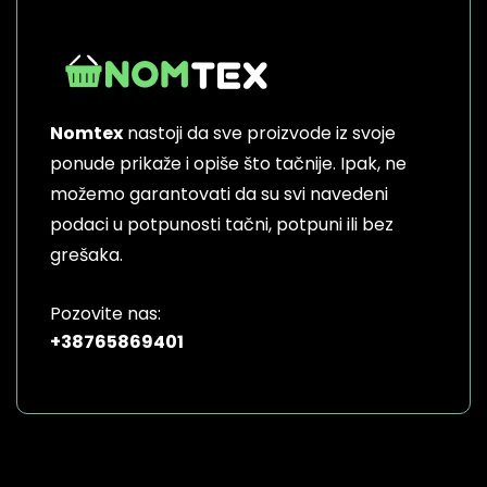
Nomtex
nastoji da sve proizvode iz svoje
ponude prikaže i opiše što tačnije. Ipak, ne
možemo garantovati da su svi navedeni
podaci u potpunosti tačni, potpuni ili bez
grešaka.
Pozovite nas:
+38765869401