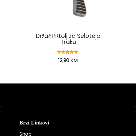
Držač Pištolj za Selotejp
Traku
Ocjenjeno
12,90
KM
5.00
od 5
Brzi Linkovi
Shop