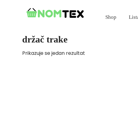
Skip
to
Shop
List
content
držač trake
Prikazuje se jedan rezultat