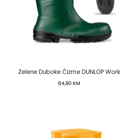
page
Zelene Duboke Čizme DUNLOP Work
64,90
KM
This
product
has
multiple
variants.
The
options