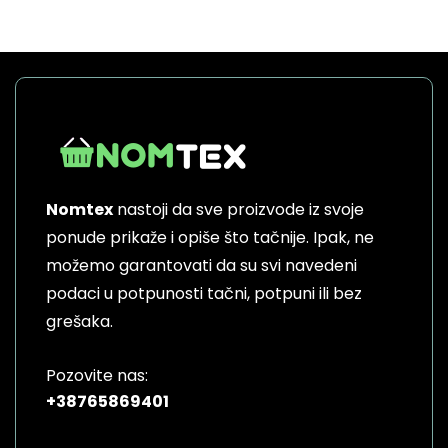
product
has
multiple
variants.
The
options
may
be
Nomtex
nastoji da sve proizvode iz svoje
chosen
on
ponude prikaže i opiše što tačnije. Ipak, ne
the
možemo garantovati da su svi navedeni
product
podaci u potpunosti tačni, potpuni ili bez
page
grešaka.
Pozovite nas:
+38765869401