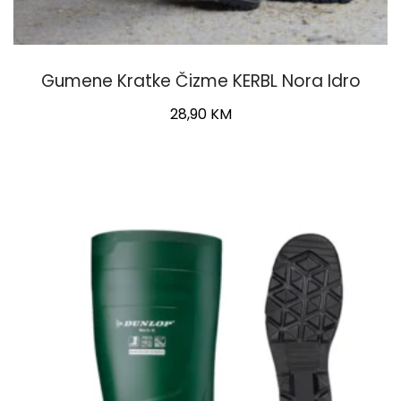
Gumene Kratke Čizme KERBL Nora Idro
28,90
KM
This
product
has
multiple
variants.
The
options
may
be
chosen
on
the
product