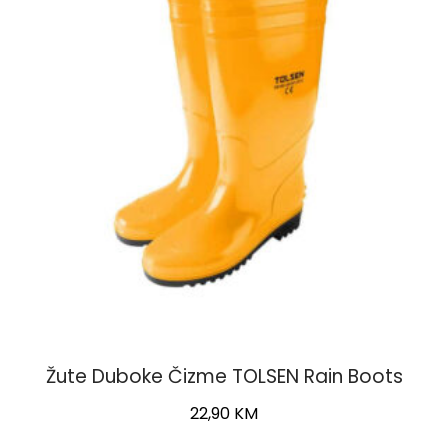
may
be
chosen
on
the
product
page
Žute Duboke Čizme TOLSEN Rain Boots
22,90
KM
This