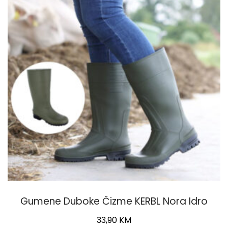
options
may
be
chosen
on
the
product
page
Gumene Duboke Čizme KERBL Nora Idro
33,90
KM