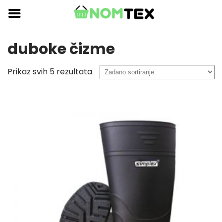
Skip
to
content
duboke čizme
Prikaz svih 5 rezultata