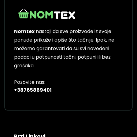
Nomtex
nastoji da sve proizvode iz svoje
ponude prikaže i opiše što tačnije. Ipak, ne
možemo garantovati da su svi navedeni
podaci u potpunosti tačni, potpuni ili bez
grešaka.
Pozovite nas:
+38765869401
Brzi Linkovi