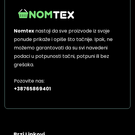
Nomtex
nastoji da sve proizvode iz svoje
ponude prikaže i opiše što tačnije. Ipak, ne
možemo garantovati da su svi navedeni
podaci u potpunosti tačni, potpuni ili bez
grešaka.
Pozovite nas:
+38765869401
Brzi Linkovi