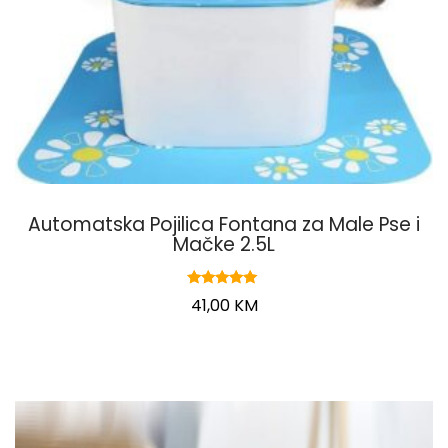
Automatska Pojilica Fontana za Male Pse i
Mačke 2.5L
Ocjenjeno
41,00
KM
5.00
od 5