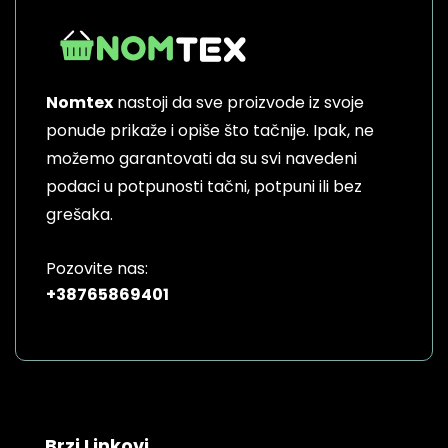
Nomtex
nastoji da sve proizvode iz svoje
ponude prikaže i opiše što tačnije. Ipak, ne
možemo garantovati da su svi navedeni
podaci u potpunosti tačni, potpuni ili bez
grešaka.
Pozovite nas:
+38765869401
Brzi Linkovi