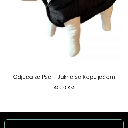
Odjeća za Pse – Jakna sa Kapuljačom
40,00
KM
This
product
has
multiple
variants.