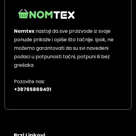
The
options
may
be
Nomtex
nastoji da sve proizvode iz svoje
chosen
on
ponude prikaže i opiše što tačnije. Ipak, ne
the
možemo garantovati da su svi navedeni
product
podaci u potpunosti tačni, potpuni ili bez
page
grešaka.
Pozovite nas:
+38765869401
Brzi Linkovi