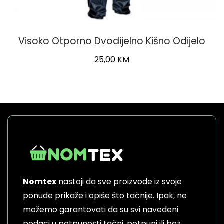
Visoko Otporno Dvodijelno Kišno Odijelo
25,00
KM
This
product
has
multiple
variants.
The
options
may
be
Nomtex
nastoji da sve proizvode iz svoje
chosen
on
ponude prikaže i opiše što tačnije. Ipak, ne
the
možemo garantovati da su svi navedeni
product
podaci u potpunosti tačni, potpuni ili bez