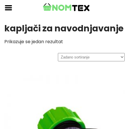
Skip
to
content
kapljači za navodnjavanje
Prikazuje se jedan rezultat