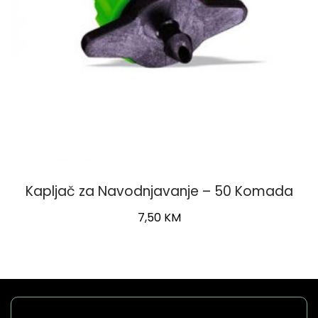
Kapljač za Navodnjavanje – 50 Komada
7,50
KM
This
product
has
multiple
variants.