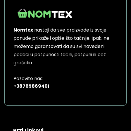
The
options
may
be
Nomtex
nastoji da sve proizvode iz svoje
chosen
on
ponude prikaže i opiše što tačnije. Ipak, ne
the
možemo garantovati da su svi navedeni
product
podaci u potpunosti tačni, potpuni ili bez
page
grešaka.
Pozovite nas:
+38765869401
Brzi Linkovi