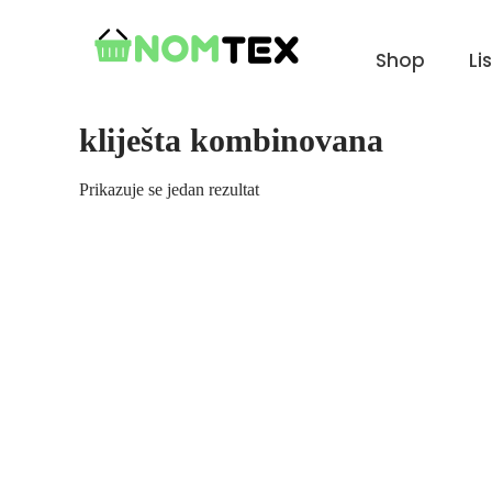
Skip
to
Shop
Li
content
kliješta kombinovana
Prikazuje se jedan rezultat