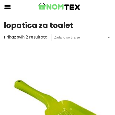
Skip
to
content
lopatica za toalet
Prikaz svih 2 rezultata