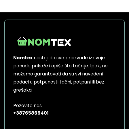
Nomtex
nastoji da sve proizvode iz svoje
ponude prikaže i opiše što tačnije. Ipak, ne
možemo garantovati da su svi navedeni
podaci u potpunosti tačni, potpuni ili bez
grešaka.
Pozovite nas:
+38765869401