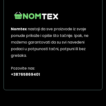
Nomtex
nastoji da sve proizvode iz svoje
ponude prikaže i opiše što tačnije. Ipak, ne
možemo garantovati da su svi navedeni
podaci u potpunosti tačni, potpuni ili bez
grešaka.
Pozovite nas:
+38765869401