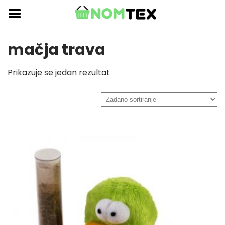
Skip
to
content
mačja trava
Prikazuje se jedan rezultat