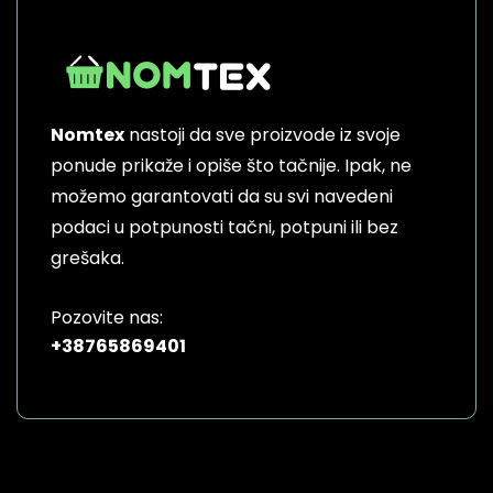
Nomtex
nastoji da sve proizvode iz svoje
ponude prikaže i opiše što tačnije. Ipak, ne
možemo garantovati da su svi navedeni
podaci u potpunosti tačni, potpuni ili bez
grešaka.
Pozovite nas:
+38765869401