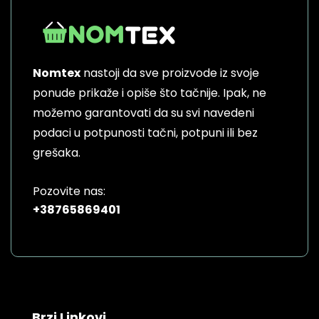
Nomtex
nastoji da sve proizvode iz svoje
ponude prikaže i opiše što tačnije. Ipak, ne
možemo garantovati da su svi navedeni
podaci u potpunosti tačni, potpuni ili bez
grešaka.
Pozovite nas:
+38765869401
Brzi Linkovi