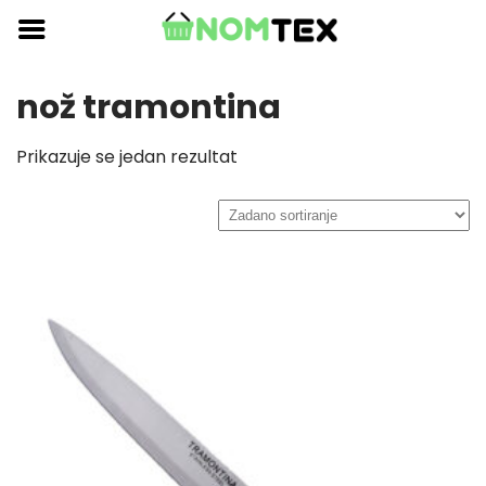
Skip
to
content
nož tramontina
Prikazuje se jedan rezultat