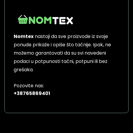
Nomtex
nastoji da sve proizvode iz svoje
ponude prikaže i opiše što tačnije. Ipak, ne
možemo garantovati da su svi navedeni
podaci u potpunosti tačni, potpuni ili bez
grešaka.
Pozovite nas:
+38765869401