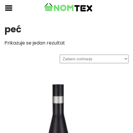
Skip
to
content
peć
Prikazuje se jedan rezultat