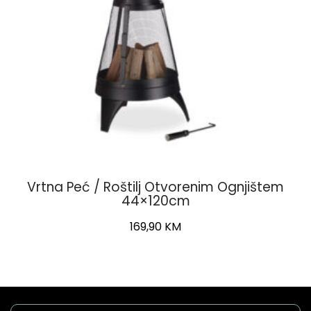
Vrtna Peć / Roštilj Otvorenim Ognjištem
44×120cm
169,90
KM