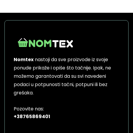
product
has
multiple
variants.
The
options
may
be
Nomtex
nastoji da sve proizvode iz svoje
chosen
on
ponude prikaže i opiše što tačnije. Ipak, ne
the
možemo garantovati da su svi navedeni
product
podaci u potpunosti tačni, potpuni ili bez
page
grešaka.
Pozovite nas:
+38765869401