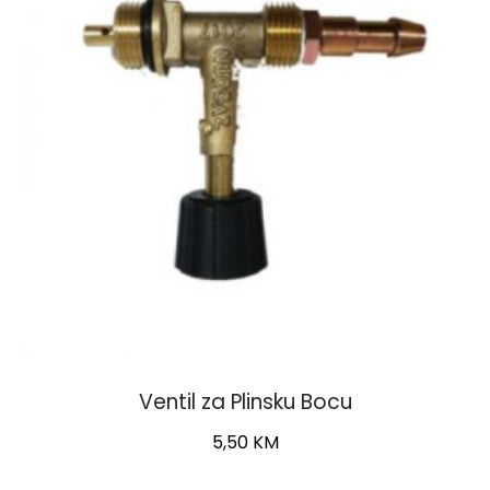
may
be
chosen
on
the
product
page
Ventil za Plinsku Bocu
5,50
KM
This