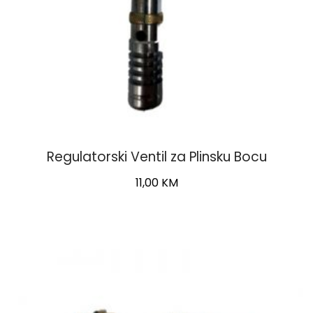
Regulatorski Ventil za Plinsku Bocu
11,00
KM
This
product
has
multiple
variants.
The
options