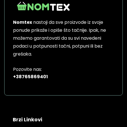
Nomtex
nastoji da sve proizvode iz svoje
ponude prikaže i opiše što tačnije. Ipak, ne
možemo garantovati da su svi navedeni
podaci u potpunosti tačni, potpuni ili bez
grešaka.
Pozovite nas:
+38765869401
Brzi Linkovi