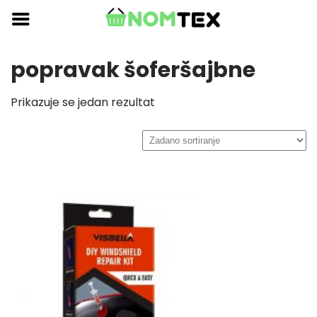
Skip
to
content
popravak šoferšajbne
Prikazuje se jedan rezultat