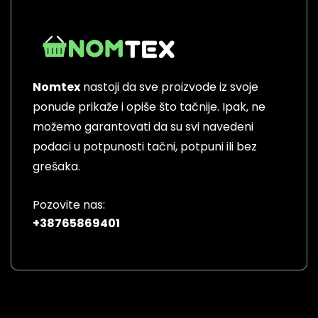
Nomtex
nastoji da sve proizvode iz svoje
ponude prikaže i opiše što tačnije. Ipak, ne
možemo garantovati da su svi navedeni
podaci u potpunosti tačni, potpuni ili bez
grešaka.
Pozovite nas:
+38765869401