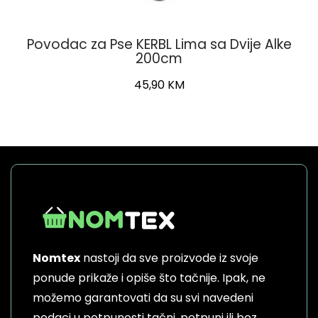
Povodac za Pse KERBL Lima sa Dvije Alke
200cm
45,90
KM
Nomtex
nastoji da sve proizvode iz svoje
ponude prikaže i opiše što tačnije. Ipak, ne
možemo garantovati da su svi navedeni
podaci u potpunosti tačni, potpuni ili bez