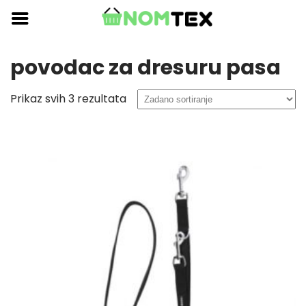
Skip
to
content
povodac za dresuru pasa
Prikaz svih 3 rezultata