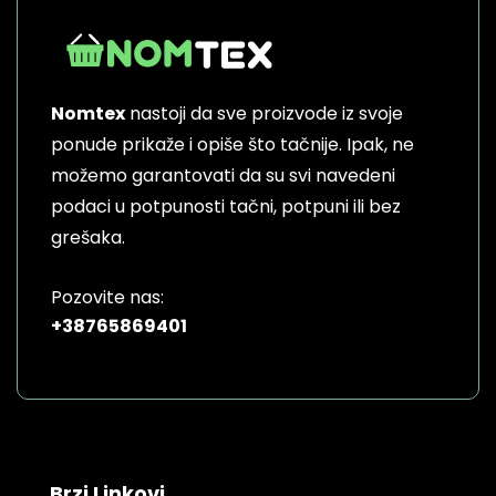
Nomtex
nastoji da sve proizvode iz svoje
ponude prikaže i opiše što tačnije. Ipak, ne
možemo garantovati da su svi navedeni
podaci u potpunosti tačni, potpuni ili bez
grešaka.
Pozovite nas:
+38765869401
Brzi Linkovi