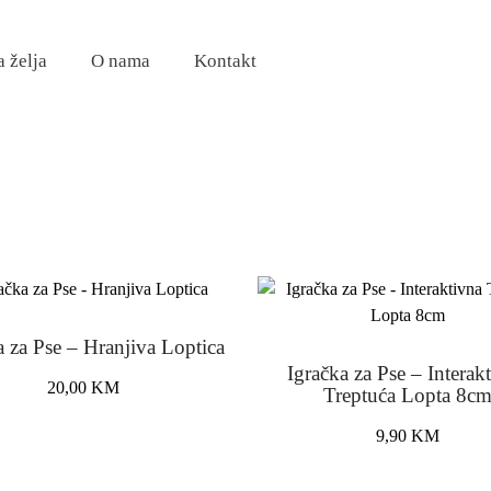
a želja
O nama
Kontakt
a za Pse – Hranjiva Loptica
Igračka za Pse – Interak
20,00
KM
Treptuća Lopta 8c
9,90
KM