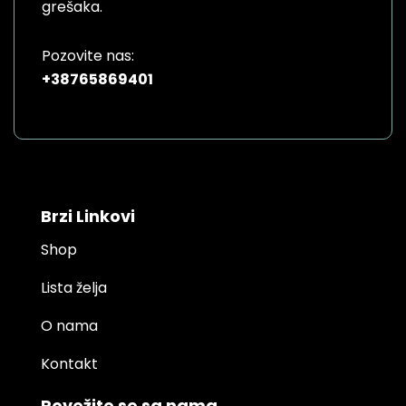
grešaka.
Pozovite nas:
+38765869401
Brzi Linkovi
Shop
Lista želja
O nama
Kontakt
Povežite se sa nama