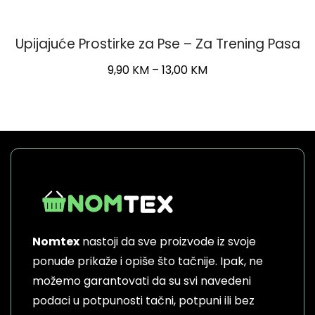
Upijajuće Prostirke za Pse – Za Trening Pasa
Price
9,90
KM
–
13,00
KM
range:
This
9,90 KM
product
through
has
13,00 KM
multiple
variants.
The
options
may
be
Nomtex
nastoji da sve proizvode iz svoje
chosen
on
ponude prikaže i opiše što tačnije. Ipak, ne
the
možemo garantovati da su svi navedeni
product
podaci u potpunosti tačni, potpuni ili bez
page