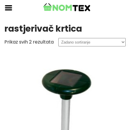
Skip
to
content
rastjerivač krtica
Prikaz svih 2 rezultata