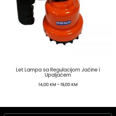
Let Lampa sa Regulacijom Jačine i
Upaljačem
Price
14,00
KM
–
19,00
KM
range:
This
14,00 KM
product
through
has
19,00 KM
multiple