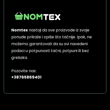
variants.
The
options
may
be
Nomtex
nastoji da sve proizvode iz svoje
chosen
on
ponude prikaže i opiše što tačnije. Ipak, ne
the
možemo garantovati da su svi navedeni
product
podaci u potpunosti tačni, potpuni ili bez
page
grešaka.
Pozovite nas:
+38765869401