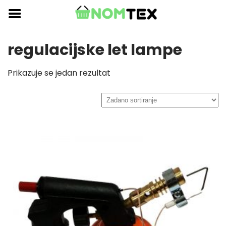
Skip
to
content
regulacijske let lampe
Prikazuje se jedan rezultat