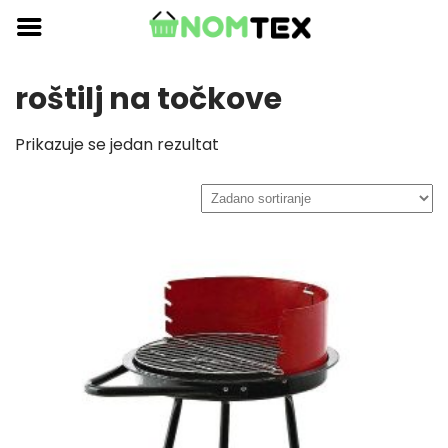
Skip
to
content
roštilj na točkove
Prikazuje se jedan rezultat