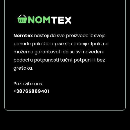
Nomtex
nastoji da sve proizvode iz svoje
ponude prikaže i opiše što tačnije. Ipak, ne
možemo garantovati da su svi navedeni
podaci u potpunosti tačni, potpuni ili bez
grešaka.
Pozovite nas:
+38765869401