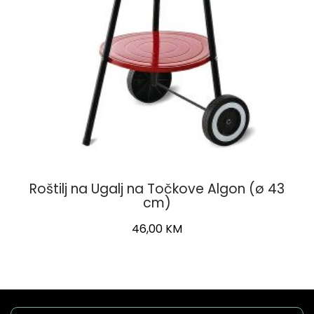
Roštilj na Ugalj na Točkove Algon (ø 43
cm)
46,00
KM