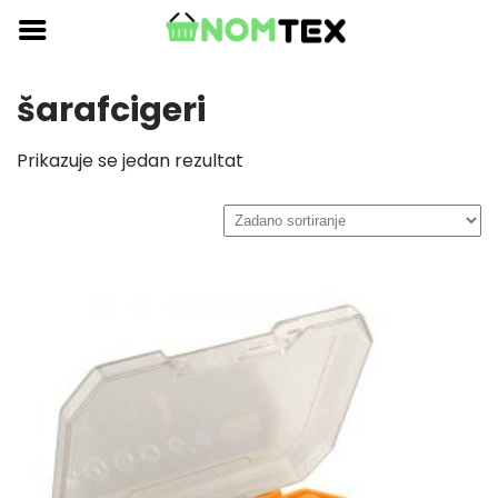
Skip
to
content
šarafcigeri
Prikazuje se jedan rezultat