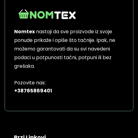
Nomtex
nastoji da sve proizvode iz svoje
ponude prikaže i opiše što tačnije. Ipak, ne
možemo garantovati da su svi navedeni
podaci u potpunosti tačni, potpuni ili bez
grešaka.
Pozovite nas:
+38765869401
Brzi Linkovi