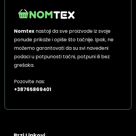
Nomtex
nastoji da sve proizvode iz svoje
ponude prikaže i opiše što tačnije. Ipak, ne
možemo garantovati da su svi navedeni
podaci u potpunosti tačni, potpuni ili bez
grešaka.
Pozovite nas:
+38765869401
Brzi Linkovi