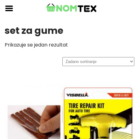
Skip
to
content
set za gume
Prikazuje se jedan rezultat