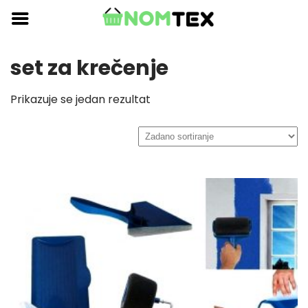
Skip
to
content
set za krečenje
Prikazuje se jedan rezultat