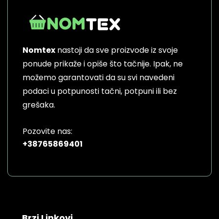
Nomtex
nastoji da sve proizvode iz svoje
ponude prikaže i opiše što tačnije. Ipak, ne
možemo garantovati da su svi navedeni
podaci u potpunosti tačni, potpuni ili bez
grešaka.
Pozovite nas:
+38765869401
Brzi Linkovi