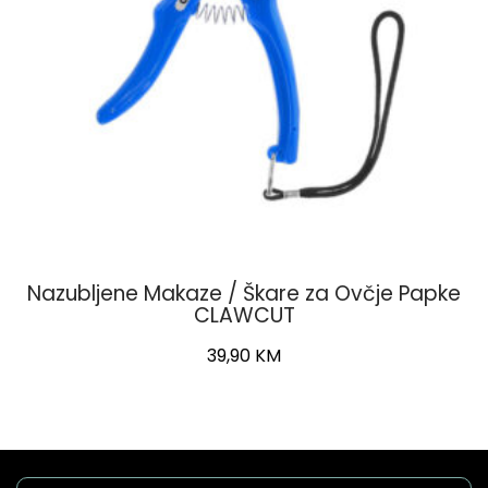
Nazubljene Makaze / Škare za Ovčje Papke
CLAWCUT
39,90
KM