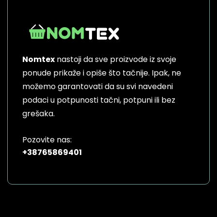
Nomtex
nastoji da sve proizvode iz svoje
ponude prikaže i opiše što tačnije. Ipak, ne
možemo garantovati da su svi navedeni
podaci u potpunosti tačni, potpuni ili bez
grešaka.
Pozovite nas:
+38765869401