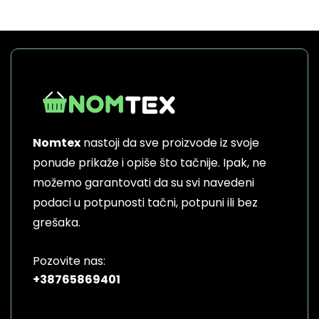
Nomtex
nastoji da sve proizvode iz svoje
ponude prikaže i opiše što tačnije. Ipak, ne
možemo garantovati da su svi navedeni
podaci u potpunosti tačni, potpuni ili bez
grešaka.
Pozovite nas:
+38765869401