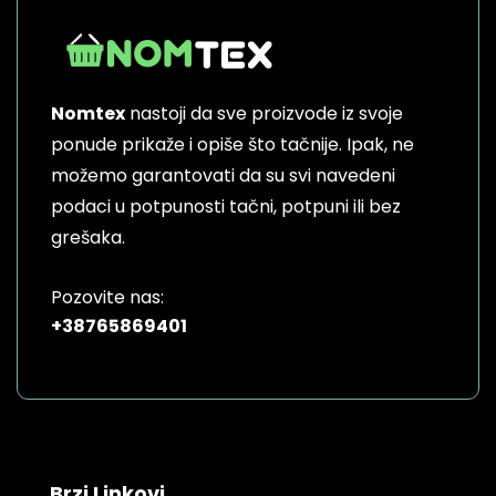
Nomtex
nastoji da sve proizvode iz svoje
ponude prikaže i opiše što tačnije. Ipak, ne
možemo garantovati da su svi navedeni
podaci u potpunosti tačni, potpuni ili bez
grešaka.
Pozovite nas:
+38765869401
Brzi Linkovi