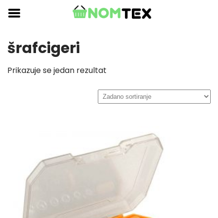
Skip
to
content
šrafcigeri
Prikazuje se jedan rezultat