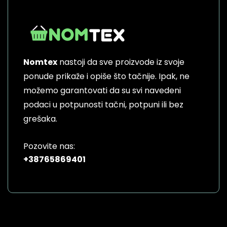
Nomtex
nastoji da sve proizvode iz svoje
ponude prikaže i opiše što tačnije. Ipak, ne
možemo garantovati da su svi navedeni
podaci u potpunosti tačni, potpuni ili bez
grešaka.
Pozovite nas:
+38765869401