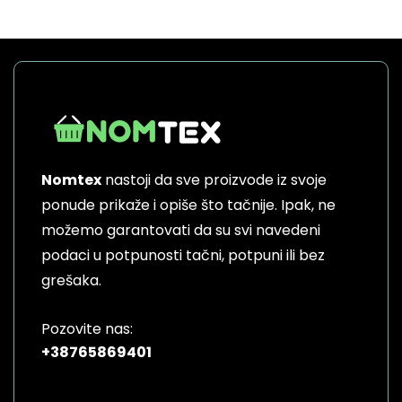
Nomtex
nastoji da sve proizvode iz svoje
ponude prikaže i opiše što tačnije. Ipak, ne
možemo garantovati da su svi navedeni
podaci u potpunosti tačni, potpuni ili bez
grešaka.
Pozovite nas:
+38765869401