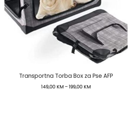
Transportna Torba Box za Pse AFP
Price
149,00
KM
–
199,00
KM
range:
This
149,00 KM
product
through
has
199,00 KM
multiple
variants.
The