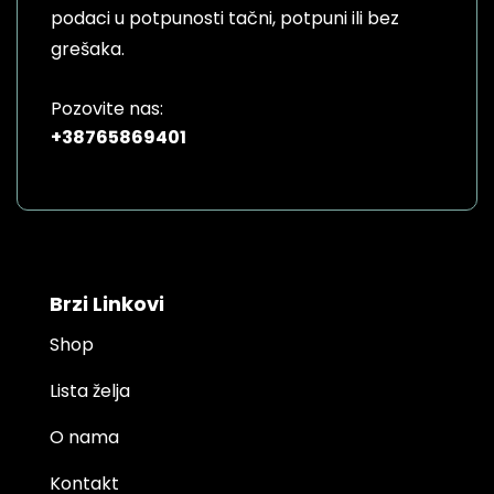
product
podaci u potpunosti tačni, potpuni ili bez
page
grešaka.
Pozovite nas:
+38765869401
Brzi Linkovi
Shop
Lista želja
O nama
Kontakt