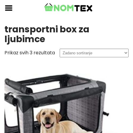
Skip
to
content
transportni box za
ljubimce
Prikaz svih 3 rezultata