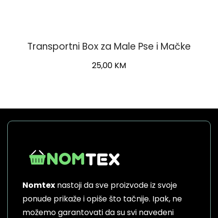
Transportni Box za Male Pse i Mačke
Original
Current
25,00
KM
price
price
This
was:
is:
product
32,00 KM.
25,00 KM.
has
multiple
variants.
The
options
may
be
Nomtex
nastoji da sve proizvode iz svoje
chosen
on
ponude prikaže i opiše što tačnije. Ipak, ne
the
možemo garantovati da su svi navedeni