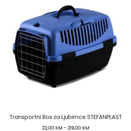
options
may
be
chosen
on
the
product
page
Transportni Box za Ljubimce STEFANPLAST
Price
22,00
KM
–
219,00
KM