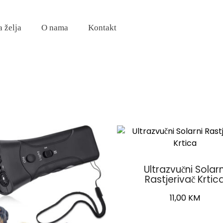
a želja
O nama
Kontakt
Ultrazvučni Solarn
Rastjerivač Krtic
11,00
KM