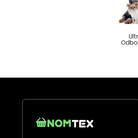
Ult
Odboj