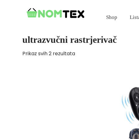
Skip
to
Shop
List
content
ultrazvučni rastrjerivač
Prikaz svih 2 rezultata